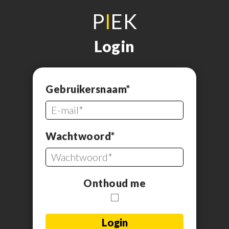
P
I
EK
Login
Gebruikersnaam*
Wachtwoord*
Onthoud me